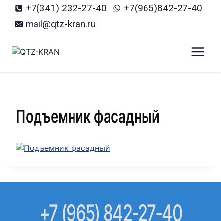
Перейти
+7(341) 232-27-40
+7(965)842-27-40
к
mail@qtz-kran.ru
содержанию
Подъемник фасадный
+7 (965) 842-27-40