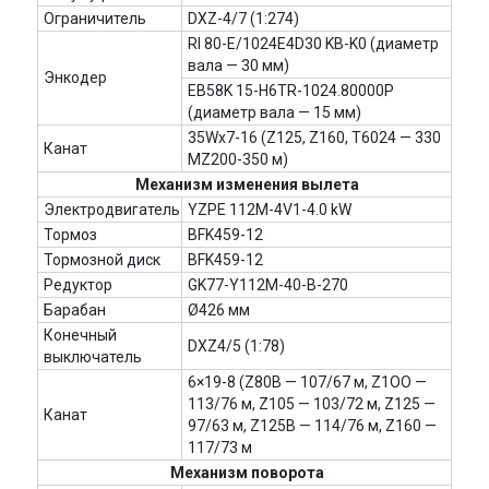
Ограничитель
DXZ-4/7 (1:274)
RI 80-E/1024E4D30 KB-K0 (диаметр
вала — 30 мм)
Энкодер
EB58K 15-H6TR-1024.80000P
(диаметр вала — 15 мм)
35Wx7-16 (Z125, Z160, T6024 — 330
Канат
MZ200-350 м)
Механизм изменения вылета
Электродвигатель
YZPE 112M-4V1-4.0 kW
Тормоз
BFK459-12
Тормозной диск
BFK459-12
Редуктор
GK77-Y112M-40-B-270
Барабан
Ø426 мм
Конечный
DXZ4/5 (1:78)
выключатель
6×19-8 (Z80B — 107/67 м, Z1OO —
113/76 м, Z105 — 103/72 м, Z125 —
Канат
97/63 м, Z125B — 114/76 м, Z160 —
117/73 м
Механизм поворота