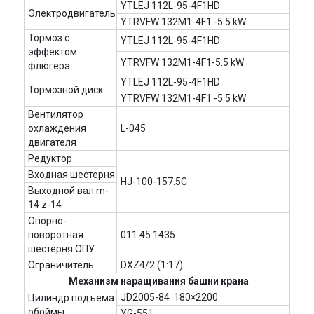
YTLEJ 112L-95-4F1HD
Электродвигатель
YTRVFW 132M1-4F1 -5.5 kW
Тормоз с
YTLEJ 112L-95-4F1HD
эффектом
YTRVFW 132M1-4F1-5.5 kW
флюгера
YTLEJ 112L-95-4F1HD
Тормозной диск
YTRVFW 132M1-4F1 -5.5 kW
Вентилятор
охлаждения
L-045
двигателя
Редуктор
Входная шестерня
HJ-100-157.5C
Выходной вал m-
14 z-14
Опорно-
поворотная
011.45.1435
шестерня ОПУ
Ограничитель
DXZ4/2 (1:17)
Механизм наращивания башни крана
JD2005-84 180×2200
Цилиндр подъема
обоймы
YG-551