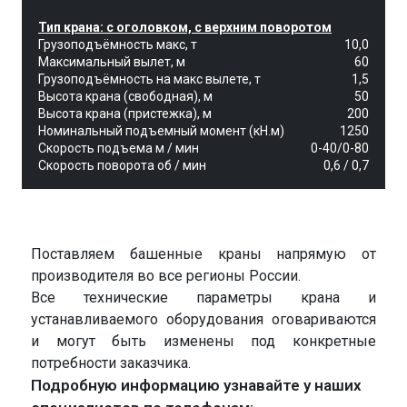
Тип крана: с оголовком, с верхним поворотом
Грузоподъёмность макс, т
10,0
Максимальный вылет, м
60
Грузоподъёмность на макс вылете, т
1,5
Высота крана (свободная), м
50
Высота крана (пристежка), м
200
Номинальный подъемный момент (кН.м)
1250
Скорость подъема м / мин
0-40/0-80
Скорость поворота об / мин
0,6 / 0,7
Поставляем башенные краны напрямую от
производителя во все регионы России.
Все технические параметры крана и
устанавливаемого оборудования оговариваются
и могут быть изменены под конкретные
потребности заказчика.
Подробную информацию узнавайте у наших