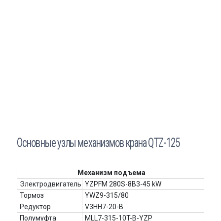
Основные узлы механизмов крана QTZ-125
Механизм подъема
Электродвигатель
YZPFM 280S-8B3-45 kW
Тормоз
YWZ9-315/80
Редуктор
V3HH7-20-B
Полумуфта
MLL7-315-10T-B-YZP