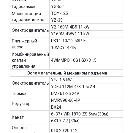
Гидрозамок
YG-551
TQY-125
Маслостанция
гидравлическая
YZ-35
Y2-160M-4B5 11 kW
Электродвигатель
Y160M-4WV1 11 kW
RK14-10/12.53P-E
Плунжерный
насос
10MCY14-1B
Комбинированный
клапан
4WMMPQ 10G1 GX/31.5
управления
Вспомогательный механизм подъема
YEJ 1.5 kW
Электродвигатель
YDEJ 112M-4/8-1.5/2.4
Тормоз
DMZb1-25 24V
NMRV90-60-4P
Редуктор
BX24
6×37+IWR-1870-ZS 5мм (30м)
Канат
6X19-7.7 (30м)
Опорно-
010.20.200.12